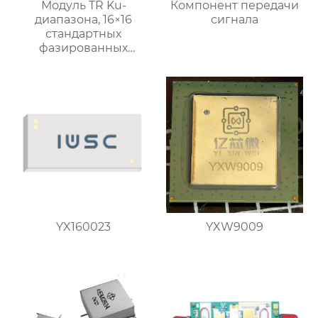
Модуль TR Ku-
Компонент передачи
диапазона, 16×16
сигнала
стандартных
фазированных
подрешеток
YX160023
YXW9009