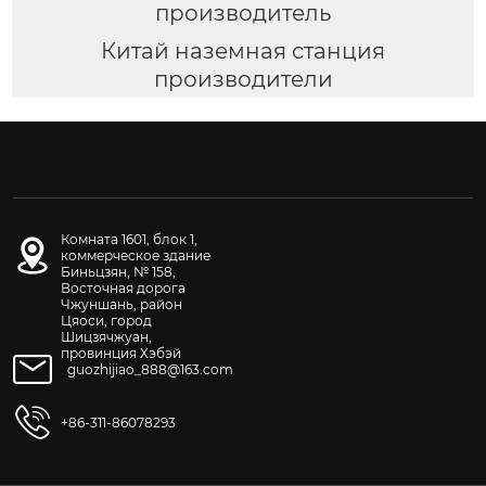
производитель
Китай наземная станция
производители
Комната 1601, блок 1,
коммерческое здание
Биньцзян, № 158,
Восточная дорога
Чжуншань, район
Цяоси, город
Шицзячжуан,
провинция Хэбэй
guozhijiao_888@163.com
+86-311-86078293