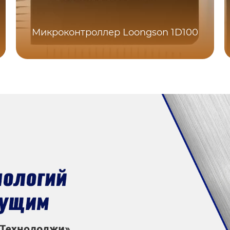
Микроконтроллер Loongson 1D100