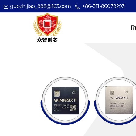
guozhijiao_888@163.com
+86-311-86078293
Г