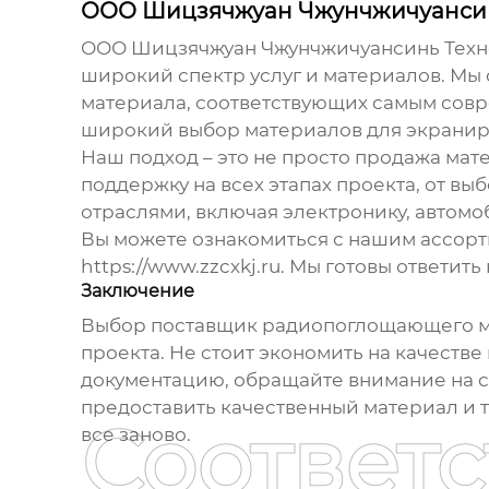
ООО Шицзячжуан Чжунчжичуансинь
ООО Шицзячжуан Чжунчжичуансинь Техноло
широкий спектр услуг и материалов. Мы
материала
, соответствующих самым сов
широкий выбор материалов для экранир
Наш подход – это не просто продажа ма
поддержку на всех этапах проекта, от вы
отраслями, включая электронику, автом
Вы можете ознакомиться с нашим ассорт
https://www.zzcxkj.ru
. Мы готовы ответит
Заключение
Выбор
поставщик радиопоглощающего 
проекта. Не стоит экономить на качеств
документацию, обращайте внимание на с
предоставить качественный материал и 
Соответ
все заново.