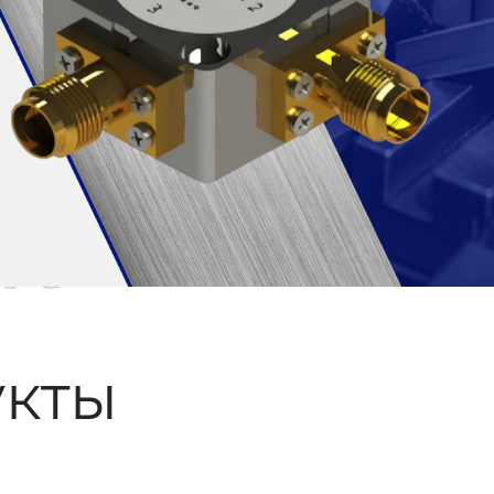
ые
кты