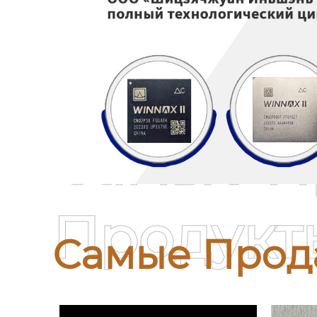
Самые П
Продукт
Самые Прод