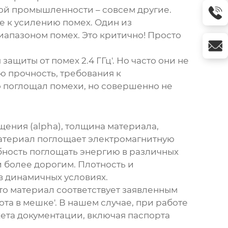
ной промышленности – совсем другие.
е к усилению помех. Один из
апазоном помех. Это критично! Просто
ащиты от помех 2.4 ГГц'. Но часто они не
ю прочность, требования к
о поглощал помехи, но совершенно не
щения (alpha), толщина материала,
материал поглощает электромагнитную
бность поглощать энергию в различных
и более дорогим. Плотность и
в динамичных условиях.
то материал соответствует заявленным
та в мешке'. В нашем случае, при работе
кета документации, включая паспорта