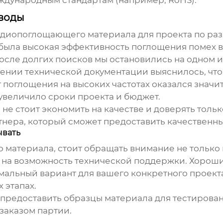
еждународным стандартам (например, RoHS).
ыводы
адиопоглощающего материала
для проекта по ра
ыла высокая эффективность поглощения помех в 
осле долгих поисков мы остановились на одном 
ении технической документации выяснилось, что
 поглощения на высоких частотах оказался знач
 увеличило сроки проекта и бюджет.
: не стоит экономить на качестве и доверять то
тнера, который сможет предоставить качественн
ывать
о материала
, стоит обращать внимание не только 
е на возможность технической поддержки. Хорош
мальный вариант для вашего конкретного проект
 этапах.
 предоставить образцы материала для тестировани
заказом партии.