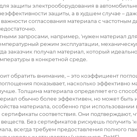
а для защиты электрооборудования в автомобиль
эффективности защиты, а в худшем случае – даж
важности согласования материала с частотным ди
едостаточно.
ными запросами, например, 'нужен материал для з
температурный режим эксплуатации, механическу
гда заказчик получал материал, который идеальн
мпературы в конкретной среде.
оит обратить внимание, – это коэффициент погло
 поглощения показывает, насколько эффективно 
 лучше. Толщина материала определяет его спосо
териал обычно более эффективен, но может быть 
войства материала, особенно при использовании 
 сертификаты соответствия. Они подтверждают, ч
веществ. Без сертификатов рискуешь получить 'ко
иала
, всегда требуем предоставления полного па