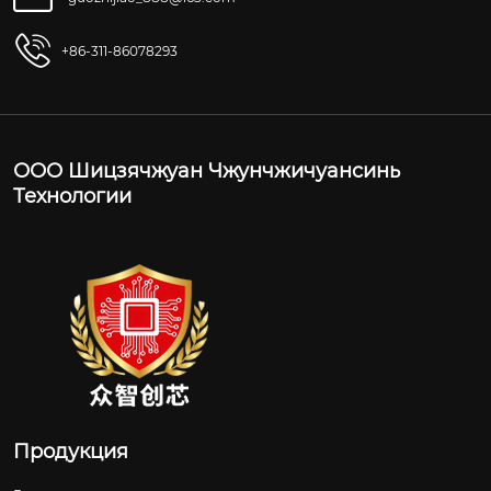
+86-311-86078293
ООО Шицзячжуан Чжунчжичуансинь
Технологии
Продукция