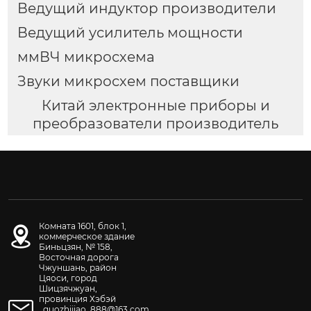
Ведущий индуктор производители
Ведущий усилитель мощности
ммВЧ микросхема
Звуки микросхем поставщики
Китай электронные приборы и
преобразователи производитель
Комната 1601, блок 1,
коммерческое здание
Биньцзян, № 158,
Восточная дорога
Чжуншань, район
Цяоси, город
Шицзячжуан,
провинция Хэбэй
guozhijiao_888@163.com