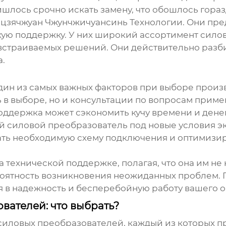
ришлось срочно искать замену, что обошлось гора
цзячжуан Чжунчжичуансинь Технологии. Они пре
кую поддержку. У них широкий ассортимент
сило
страиваемых решений. Они действительно разбир
а.
один из самых важных факторов при выборе
произ
ь в выборе, но и консультации по вопросам прим
ддержка может сэкономить кучу времени и денег.
ий
силовой преобразователь
под новые условия э
ть необходимую схему подключения и оптимизир
 технической поддержке, полагая, что она им не 
 вероятность возникновения неожиданных проблем
я в надежность и бесперебойную работу вашего 
вателей: что выбрать?
силовых преобразователей
, каждый из которых 