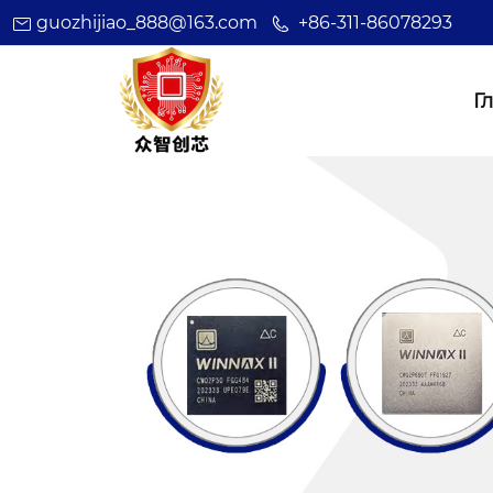
guozhijiao_888@163.com
+86-311-86078293
Г