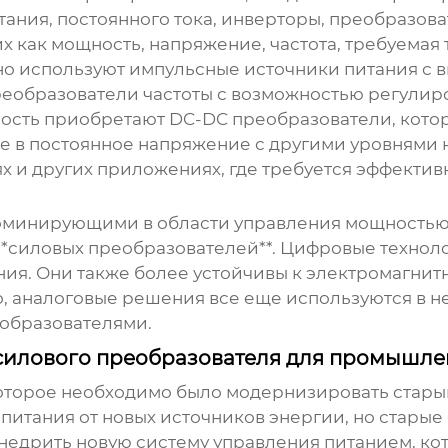
тания, постоянного тока, инверторы, преобразова
их как мощность, напряжение, частота, требуемая
о используют импульсные источники питания с в
реобразователи частоты с возможностью регулир
ность приобретают
DC-DC преобразователи
, кот
 в постоянное напряжение с другими уровнями 
х и других приложениях, где требуется эффекти
минирующими в области управления мощностью.
**силовых преобразователей**. Цифровые технол
ия. Они также более устойчивы к электромагнит
, аналоговые решения все еще используются в н
еобразователями.
 силового преобразователя для промышл
которое необходимо было модернизировать стары
итания от новых источников энергии, но старые
внедрить новую систему управления питанием, ко