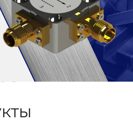
ые
кты