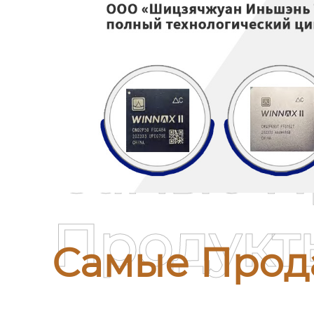
Самые П
Продукт
Самые Прод