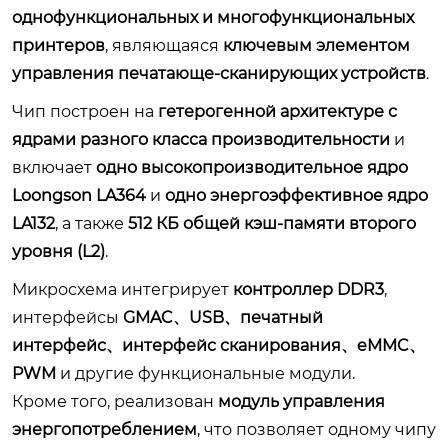
однофункциональных и многофункциональных
принтеров
, являющаяся
ключевым элементом
управления печатающе-сканирующих устройств
.
Чип построен на
гетерогенной архитектуре с
ядрами разного класса производительности
и
включает
одно высокопроизводительное ядро
Loongson LA364
и
одно энергоэффективное ядро
LA132
, а также
512 КБ общей кэш-памяти второго
уровня (L2)
.
Микросхема интегрирует
контроллер DDR3
,
интерфейсы
GMAC、USB、печатный
интерфейс、интерфейс сканирования、eMMC、
PWM
и другие функциональные модули.
Кроме того, реализован
модуль управления
энергопотреблением
, что позволяет одному чипу