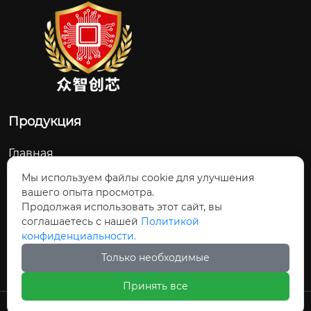
Продукция
Главная
О Нас
Мы используем файлы cookie для улучшения
вашего опыта просмотра.
Контакты
Продолжая использовать этот сайт, вы
соглашаетесь с нашей
Политикой
Новости и обновления
конфиденциальности.
Продукция
Только необходимые
Принять все
Авторское право©ООО Шицзячжуан