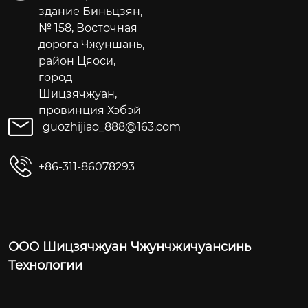
здание Биньцзян,
№ 158, Восточная
дорога Чжуншань,
район Цяоси,
город
Шицзячжуан,
провинция Хэбэй
guozhijiao_888@163.com
+86-311-86078293
ООО Шицзячжуан Чжунчжичуансинь
Технологии