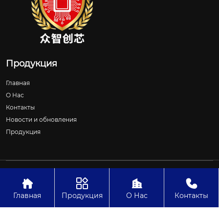
Продукция
Главная
О Нас
Контакты
Новости и обновления
Продукция
Авторское право©ООО Шицзячжуан Чжунчжичуансинь
Технологии




Главная
Продукция
О Нас
Контакты