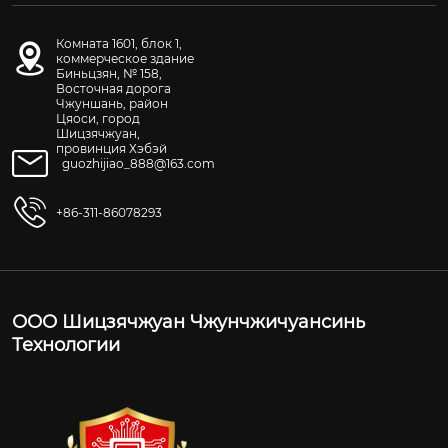
Комната 1601, блок 1,
коммерческое здание
Биньцзян, № 158,
Восточная дорога
Чжуншань, район
Цяоси, город
Шицзячжуан,
провинция Хэбэй
guozhijiao_888@163.com
+86-311-86078293
ООО Шицзячжуан Чжунчжичуансинь
Технологии