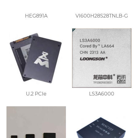
HEG891A
VI600H28S28TNLB-G
U.2 PCIe
LS3A6000