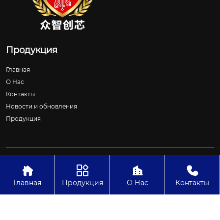
Продукция
Главная
О Нас
Контакты
Новости и обновления
Продукция
Авторское право©ООО Шицзячжуан Чжунчжичуансинь
Технологии




Главная
Продукция
О Нас
Контакты