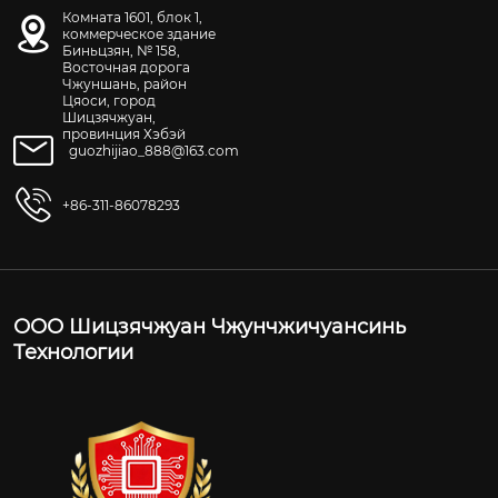
Комната 1601, блок 1,
коммерческое здание
Биньцзян, № 158,
Восточная дорога
Чжуншань, район
Цяоси, город
Шицзячжуан,
провинция Хэбэй
guozhijiao_888@163.com
+86-311-86078293
ООО Шицзячжуан Чжунчжичуансинь
Технологии