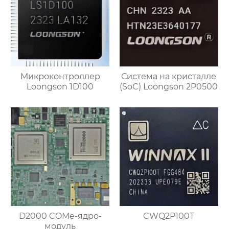
Микроконтроллер
Система на кристалле
Loongson 1D100
(SoC) Loongson 2P0500
D2000 COMe-ядро-
CWQ2P100T
модуль