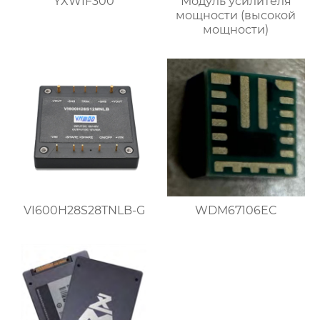
YXWIF300
Модуль усилителя
мощности (высокой
мощности)
VI600H28S28TNLB-G
WDM67106EC