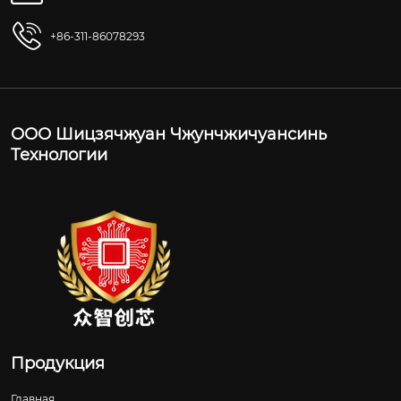
+86-311-86078293
ООО Шицзячжуан Чжунчжичуансинь
Технологии
Продукция
Главная