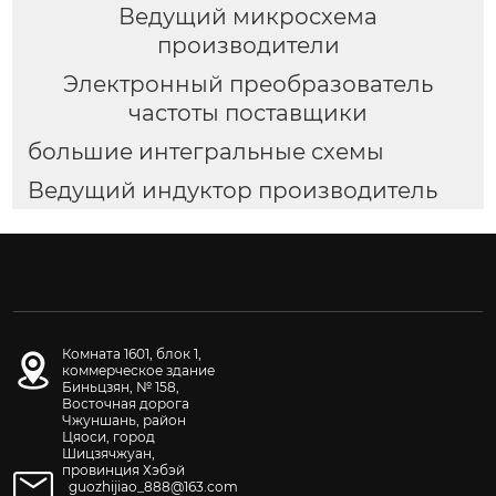
Ведущий микросхема
производители
Электронный преобразователь
частоты поставщики
большие интегральные схемы
Ведущий индуктор производитель
Комната 1601, блок 1,
коммерческое здание
Биньцзян, № 158,
Восточная дорога
Чжуншань, район
Цяоси, город
Шицзячжуан,
провинция Хэбэй
guozhijiao_888@163.com