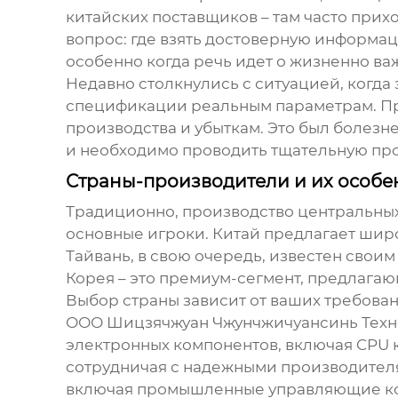
китайских поставщиков – там часто прихо
вопрос: где взять достоверную информа
особенно когда речь идет о жизненно ва
Недавно столкнулись с ситуацией, когда
спецификации реальным параметрам. При
производства и убыткам. Это был болезн
и необходимо проводить тщательную про
Страны-производители и их особе
Традиционно, производство
центральны
основные игроки. Китай предлагает широ
Тайвань, в свою очередь, известен свои
Корея – это премиум-сегмент, предлага
Выбор страны зависит от ваших требовани
ООО Шицзячжуан Чжунчжичуансинь Техноло
электронных компонентов
, включая
CPU 
сотрудничая с надежными производителя
включая
промышленные управляющие к