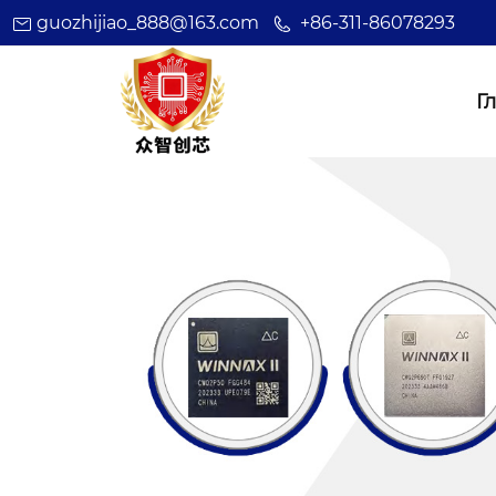
guozhijiao_888@163.com
+86-311-86078293
Г