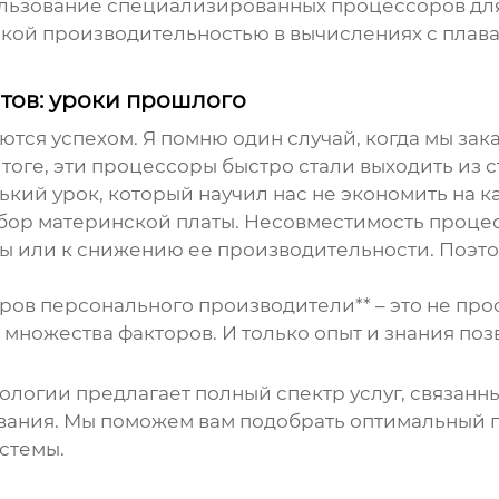
льзование специализированных процессоров для
окой производительностью в вычислениях с плав
тов: уроки прошлого
ются успехом. Я помню один случай, когда мы за
тоге, эти процессоры быстро стали выходить из с
рький урок, который научил нас не экономить на 
бор материнской платы. Несовместимость проце
ы или к снижению ее производительности. Поэто
ов персонального производители** – это не про
 множества факторов. И только опыт и знания по
огии предлагает полный спектр услуг, связанных
ания. Мы поможем вам подобрать оптимальный п
стемы.