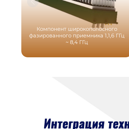
Компонент широкополосного
фазированного приемника 1,1,6 ГГц
~ 8,4 ГГц