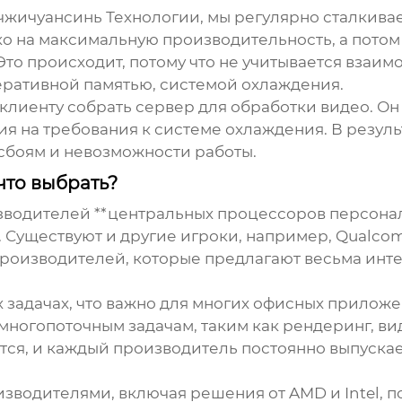
жичуансинь Технологии, мы регулярно сталкиваем
о на максимальную производительность, а потом
то происходит, потому что не учитывается взаи
еративной памятью, системой охлаждения.
клиенту собрать сервер для обработки видео. О
ия на требования к системе охлаждения. В резул
 сбоям и невозможности работы.
что выбрать?
водителей **центральных процессоров персональ
. Существуют и другие игроки, например, Qualco
 производителей, которые предлагают весьма ин
 задачах, что важно для многих офисных приложен
многопоточным задачам, таким как рендеринг, в
ются, и каждый производитель постоянно выпуска
зводителями, включая решения от AMD и Intel, п