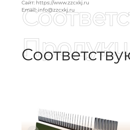
Сайт:
https://www.zzcxkj.ru
Соответ
Email: info@zzcxkj.ru
Продукц
Соответств