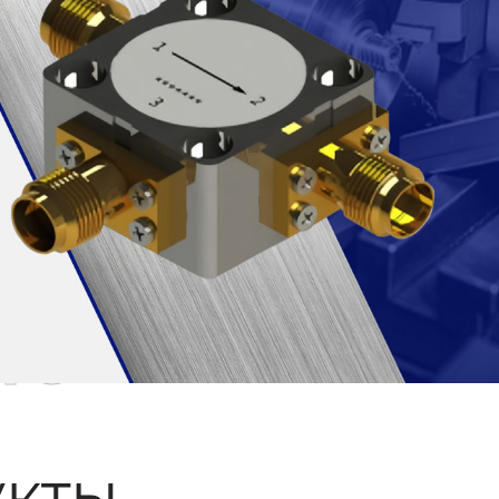
ые
кты