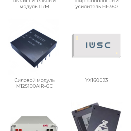
вычислительный
широкополосный
модуль LRM
усилитель HE380
Силовой модуль
YX160023
M12S100AIR-GC