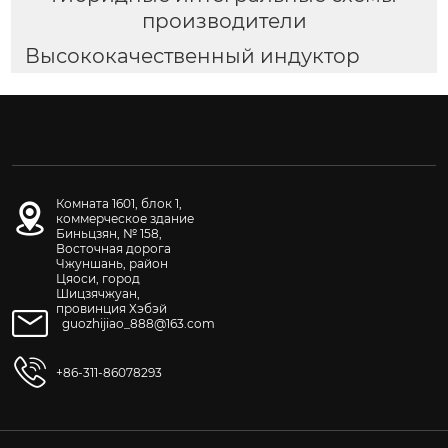
производители
Высококачественный индуктор
Комната 1601, блок 1,
коммерческое здание
Биньцзян, № 158,
Восточная дорога
Чжуншань, район
Цяоси, город
Шицзячжуан,
провинция Хэбэй
guozhijiao_888@163.com
+86-311-86078293