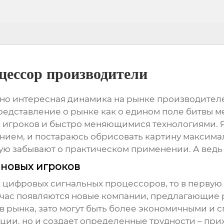
ессор производители
ьно интересная динамика на рынке
производител
едставление о рынке как о едином поле битвы ме
 игроков и быстро меняющимися технологиями. Я
ванием, и постараюсь обрисовать картину максима
тую забывают о практическом применении. А ведь
 новых игроков
 цифровых сигнальных процессоров
, то в перву
ейчас появляются новые компании, предлагающие р
в рынка, зато могут быть более экономичными 
енции, но и создает определенные трудности – пр