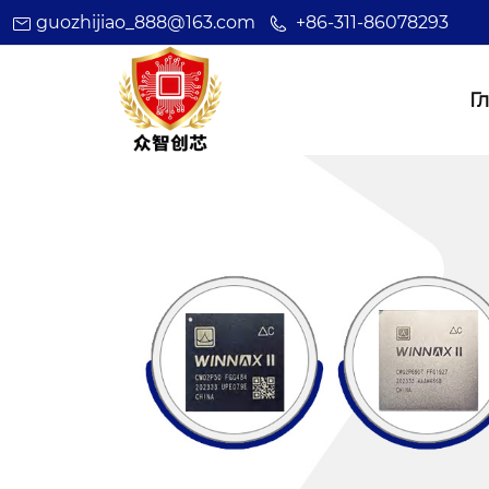
guozhijiao_888@163.com
+86-311-86078293
Г