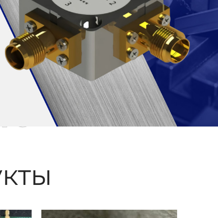
ые
кты