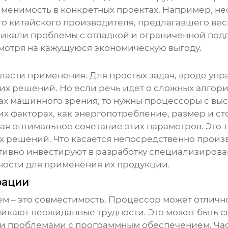
менимость в конкретных проектах. Например, нес
го китайского производителя, предлагавшего ве
зникали проблемы с отладкой и ограниченной под
смотря на кажущуюся экономическую выгоду.
бласти применения. Для простых задач, вроде уп
гих решений. Но если речь идет о сложных алгори
ах машинного зрения, то нужны процессоры с в
их факторах, как энергопотребление, размер и сто
ая оптимальное сочетание этих параметров. Это 
ых решений. Что касается непосредственно
произ
активно инвестируют в разработку специализиров
ности для применения их продукции.
рации
 – это совместимость. Процессор может отлично
никают неожиданные трудности. Это может быть 
и проблемами с программным обеспечением. Час