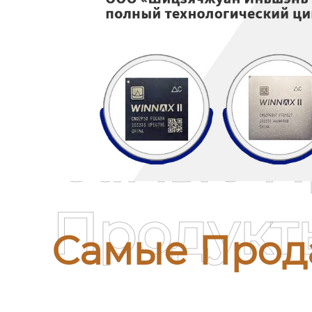
Самые П
Продукт
Самые Прод