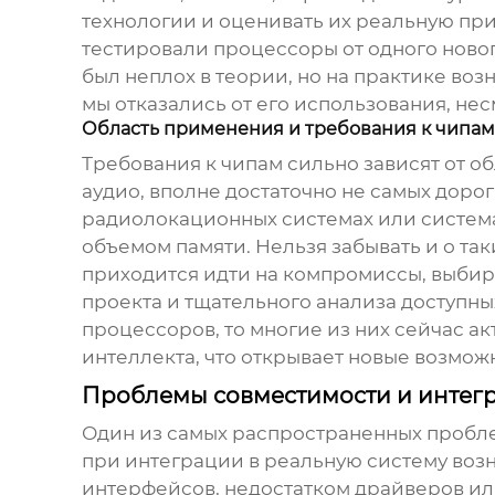
технологии и оценивать их реальную при
тестировали процессоры от одного ново
был неплох в теории, но на практике во
мы отказались от его использования, не
Область применения и требования к чипам
Требования к чипам сильно зависят от о
аудио, вполне достаточно не самых доро
радиолокационных системах или систем
объемом памяти. Нельзя забывать и о так
приходится идти на компромиссы, выбир
проекта и тщательного анализа доступн
процессоров
, то многие из них сейчас 
интеллекта, что открывает новые возмож
Проблемы совместимости и интег
Один из самых распространенных проблем
при интеграции в реальную систему воз
интерфейсов, недостатком драйверов ил