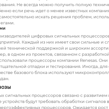
ования. Не всегда можно получить полную техни
обенно если речь идет о менее известных компани
 самостоятельно искать решения проблем, испол
легами.
ями
оизводителей цифровых сигнальных процессоро
иятий. Каждый из них имеет свои сильные и сла
ошей технической поддержкой и широким ассорт
ер, в одном из проектов, связанном с разработк
спользовали процессоры компании Renesas. Они
тщательной отладки и тестирования. Иногда, для
честве базового блока используют микроконтролл
дан.
нозы
х сигнальных процессоров
связано с развитием
 устройств будут требовать обработки сигналов 
энергоэффективных процессоров. Ожидается рост