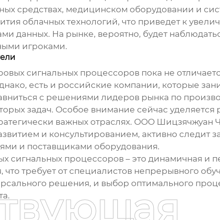
тных средствах, медицинском оборудовании и си
ития облачных технологий, что приведет к увели
ми данных. На рынке, вероятно, будет наблюдать
ными игроками.
тели
ровых сигнальных процессоров
пока не отличает
днако, есть и российские компании, которые за
равниться с решениями лидеров рынка по произв
торых задач. Особое внимание сейчас уделяется 
ратегически важных отраслях. ООО Шицзячжуан Ч
звитием и консультированием, активно следит за
ями и поставщиками оборудования.
ых сигнальных процессоров
– это динамичная и п
, что требует от специалистов непрерывного об
ерсального решения, и выбор оптимального проц
ствующая
та.