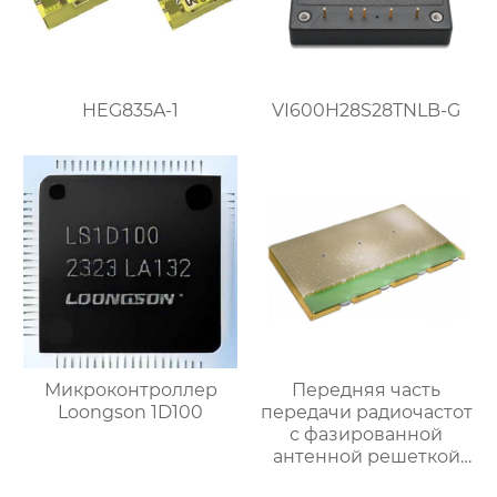
HEG835A-1
VI600H28S28TNLB-G
Микроконтроллер
Передняя часть
Loongson 1D100
передачи радиочастот
с фазированной
антенной решеткой
Ка-диапазона