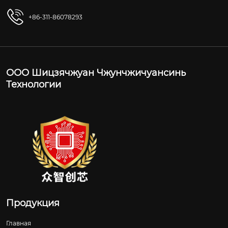
+86-311-86078293
ООО Шицзячжуан Чжунчжичуансинь
Технологии
Продукция
Главная