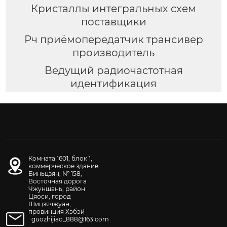
Кристаллы интегральных схем
поставщики
Рч приёмопередатчик трансивер
производитель
Ведущий радиочастотная
идентификация
Комната 1601, блок 1,
коммерческое здание
Биньцзян, № 158,
Восточная дорога
Чжуншань, район
Цяоси, город
Шицзячжуан,
провинция Хэбэй
guozhijiao_888@163.com