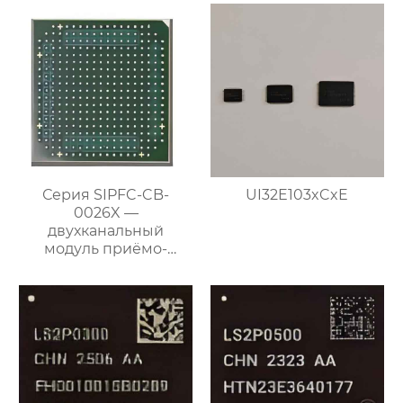
Серия SIPFC-CB-
UI32E103xCxE
0026X —
двухканальный
модуль приёмо-
передающего
преобразования
частоты