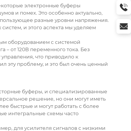
Некоторые
электронные буферы
мов и помех. Это особенно актуально,
использующее разные уровни напряжения.
истем, и этого аспекта мы уделяем
ным оборудованием с системой
а – от 120В переменного тока. Без
 управления, что приводило к
л эту проблему, и это был очень ценный
исторные буферы, и специализированные
версальное решение, но они могут иметь
лее быстрые и могут работать с более
ные интегральные схемы часто
имер, для усилителя сигналов с низкими