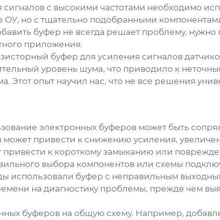
ля сигналов с высокими частотами необходимо исп
е ОУ, но с тщательно подобранными компонентам
обавить буфер не всегда решает проблему, нужно 
тного приложения.
зисторный буфер для усиления сигналов датчиков
тельный уровень шума, что приводило к неточн
а. Этот опыт научил нас, что не все решения унив
ьзование
электронных буферов
может быть сопря
 может привести к снижению усиления, увеличе
 привести к короткому замыканию или поврежде
правильного выбора компонентов или схемы подкл
жды использовали буфер с неправильным выходны
емени на диагностику проблемы, прежде чем выя
нных буферов
на общую схему. Например, добавл