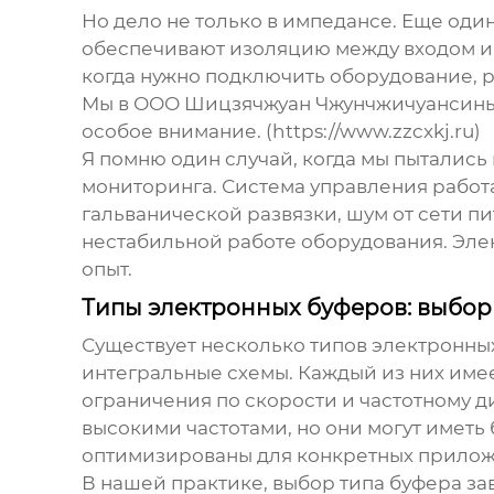
Но дело не только в импедансе. Еще оди
обеспечивают изоляцию между входом и в
когда нужно подключить оборудование, 
Мы в ООО Шицзячжуан Чжунчжичуансинь Т
особое внимание. (https://www.zzcxkj.ru)
Я помню один случай, когда мы пыталис
мониторинга. Система управления работал
гальванической развязки, шум от сети п
нестабильной работе оборудования.
Эле
опыт.
Типы электронных буферов: выбо
Существует несколько типов
электронны
интегральные схемы. Каждый из них имее
ограничения по скорости и частотному д
высокими частотами, но они могут имет
оптимизированы для конкретных приложе
В нашей практике, выбор типа буфера за