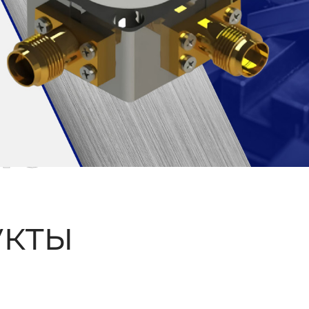
ые
кты