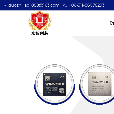
guozhijiao_888@163.com
+86-311-86078293
Г