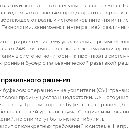
н важный аспект – это гальваническая развязка. 
ыходом, что позволяет предотвратить перенос шу
работающее от разных источников питания или 
ехнологии, занимаемся интеграцией различных с
ь интегрировать систему управления промышлен
а от 24В постоянного тока, а система мониторинг
итания в системе мониторинга проникал в систему
ктронный буфер
с гальванической развязкой реши
р правильного решения
х буферов
: операционные усилители (ОУ), транз
т свои преимущества и недостатки. ОУ – это уни
иапазону. Транзисторные буферы, как правило, бо
ь более высокий уровень шума. Специализирован
ний, но они могут быть менее гибкими.
висит от конкретных требований к системе. Напр