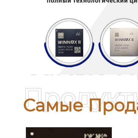
Самые П
Продукт
Самые Прод