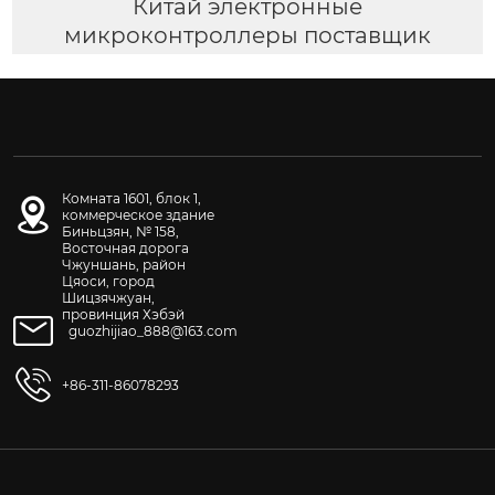
Китай электронные
микроконтроллеры поставщик
Комната 1601, блок 1,
коммерческое здание
Биньцзян, № 158,
Восточная дорога
Чжуншань, район
Цяоси, город
Шицзячжуан,
провинция Хэбэй
guozhijiao_888@163.com
+86-311-86078293