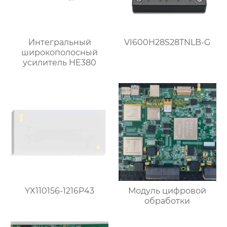
Интегральный
VI600H28S28TNLB-G
широкополосный
усилитель HE380
YX110156-1216P43
Модуль цифровой
обработки