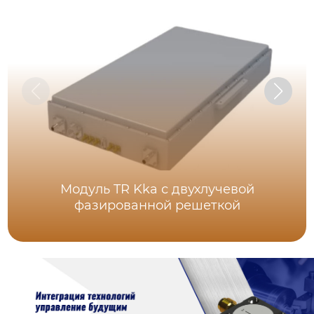
Модуль TR Kka с двухлучевой
фазированной решеткой