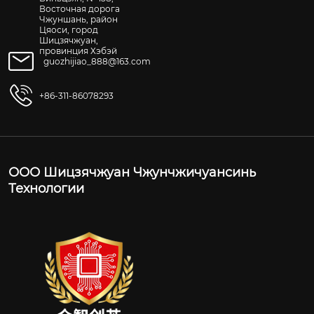
Восточная дорога
Чжуншань, район
Цяоси, город
Шицзячжуан,
провинция Хэбэй
guozhijiao_888@163.com
+86-311-86078293
ООО Шицзячжуан Чжунчжичуансинь
Технологии