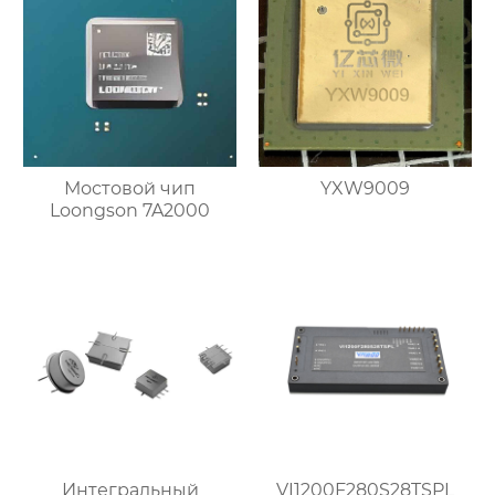
Мостовой чип
YXW9009
Loongson 7A2000
Интегральный
VI1200F280S28TSPL