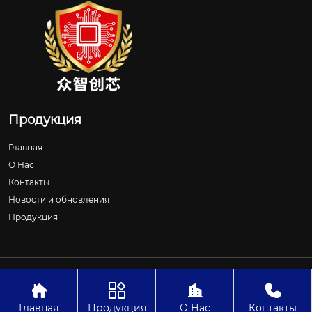
Продукция
Главная
О Нас
Контакты
Новости и обновления
Продукция
Авторское право©ООО Шицзячжуан Чжунчжичуансинь
Технологии




Главная
Продукция
О Нас
Контакты