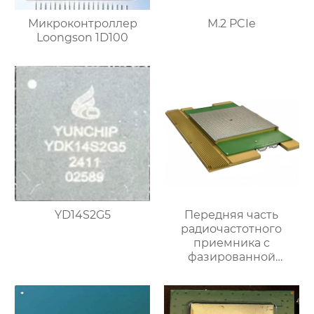
Микроконтроллер
M.2 PCIe
Loongson 1D100
YD14S2G5
Передняя часть
радиочастотного
приемника c
фазированной
антенной решеткой K-
диапазона