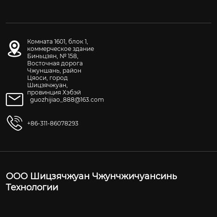
Комната 1601, блок 1,
коммерческое здание
Биньцзян, № 158,
Восточная дорога
Чжуншань, район
Цяоси, город
Шицзячжуан,
провинция Хэбэй
guozhijiao_888@163.com
+86-311-86078293
ООО Шицзячжуан Чжунчжичуансинь
Технологии