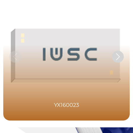
YX160023