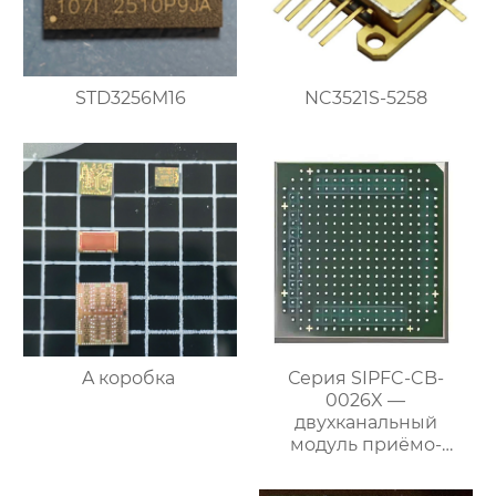
STD3256M16
NC3521S-5258
A коробка
Серия SIPFC-CB-
0026X —
двухканальный
модуль приёмо-
передающего
преобразования