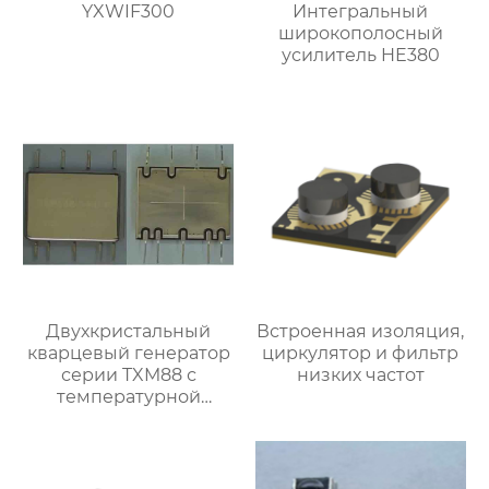
YXWIF300
Интегральный
широкополосный
усилитель HE380
Двухкристальный
Встроенная изоляция,
кварцевый генератор
циркулятор и фильтр
серии TXM88 с
низких частот
температурной
компенсацией и
защитой от вибраций