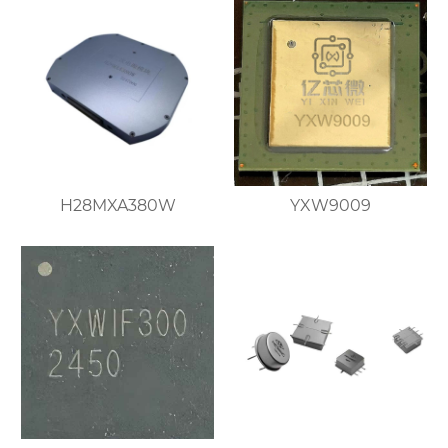
частоты
H28MXA380W
YXW9009