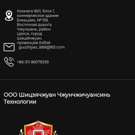
Комната 1601, блок 1,
коммерческое здание
Биньцзян, № 158,
Восточная дорога
Чжуншань, район
Цяоси, город
Шицзячжуан,
провинция Хэбэй
guozhijiao_888@163.com
+86-311-86078293
ООО Шицзячжуан Чжунчжичуансинь
Технологии