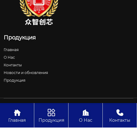
Продукция
Главная
О Нас
Контакты
Новости и обновления
Продукция
Авторское право©ООО Шицзячжуан Чжунчжичуансинь
Технологии




Главная
Продукция
О Нас
Контакты