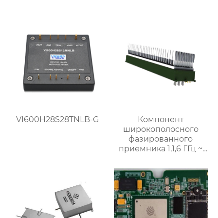
VI600H28S28TNLB-G
Компонент
широкополосного
фазированного
приемника 1,1,6 ГГц ~
8,4 ГГц