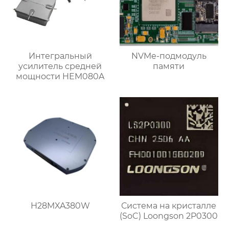
Интегральный
NVMe-подмодуль
усилитель средней
памяти
мощности HEM080A
H28MXA380W
Система на кристалле
(SoC) Loongson 2P0300