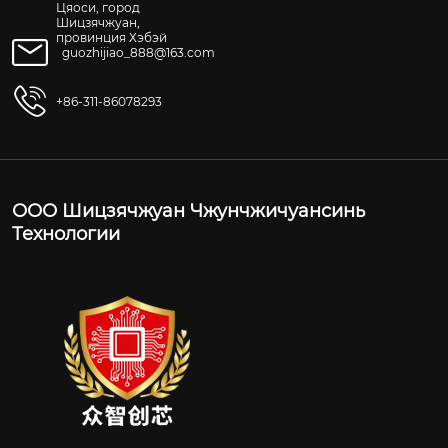
Цяоси, город
Шицзячжуан,
провинция Хэбэй
guozhijiao_888@163.com
+86-311-86078293
ООО Шицзячжуан Чжунчжичуансинь
Технологии