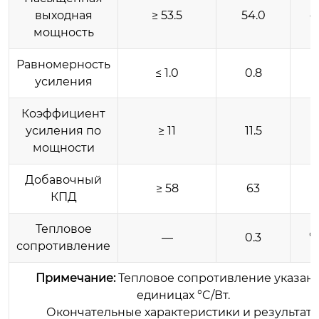
выходная
≥ 53.5
54.0
мощность
Равномерность
≤ 1.0
0.8
усиления
Коэффициент
усиления по
≥ 11
11.5
мощности
Добавочный
≥ 58
63
КПД
Тепловое
—
0.3
°
сопротивление
Примечание:
Тепловое сопротивление указано
единицах °C/Вт.
Окончательные характеристики и результат