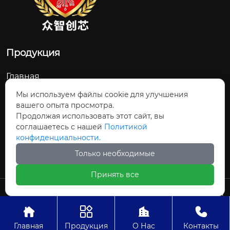
Продукция
Главная
О Нас
Мы используем файлы cookie для улучшения
вашего опыта просмотра.
Контакты
Продолжая использовать этот сайт, вы
соглашаетесь с нашей
Политикой
Новости и обновления
конфиденциальности.
Продукция
Только необходимые
Принять все
Авторское право©ООО Шицзячжуан
Чжунчжичуансинь Технологии




Главная
Продукция
О Нас
Контакты