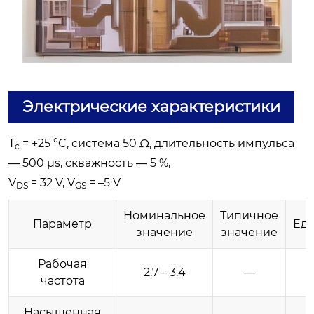
Электрические характеристики
T
= +25 °C, система 50 Ω, длительность импульса
c
— 500 μs, скважность — 5 %,
V
= 32 V, V
= –5 V
DS
GS
Номинальное
Типичное
Параметр
Ед
значение
значение
Рабочая
2.7 – 3.4
—
частота
Насыщенная