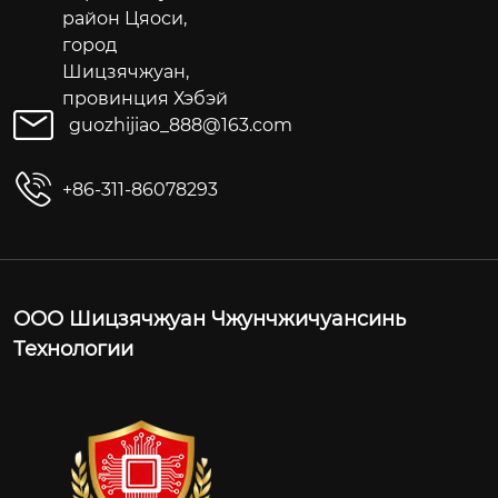
район Цяоси,
город
Шицзячжуан,
провинция Хэбэй
guozhijiao_888@163.com
+86-311-86078293
ООО Шицзячжуан Чжунчжичуансинь
Технологии