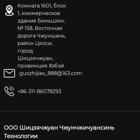
Комната 1601, блок
1, коммерческое
здание Биньцзян,
№ 158, Восточная
дорога Чжуншань,
район Цяоси,
город
Шицзячжуан,
провинция Хэбэй
guozhijiao_888@163.com
+86-311-86078293
ООО Шицзячжуан Чжунчжичуансинь
Технологии