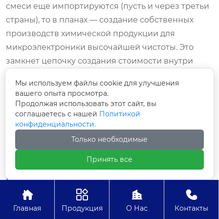
смеси еще импортируются (пусть и через третьи
страны), то в планах — создание собственных
производств химической продукции для
микроэлектроники высочайшей чистоты. Это
замкнет цепочку создания стоимости внутри
страны.
Мы используем файлы cookie для улучшения
вашего опыта просмотра.
Также ожидается бум в сегменте смешанных
Продолжая использовать этот сайт, вы
сигналов (Mixed-Signal). Граница между
соглашаетесь с нашей
Политикой
аналоговым и цифровым миром стирается.
конфиденциальности.
Будущие системы управления будут
Только необходимые
представлять собой сложные кристаллы, где
Принять все
мощные аналоговые блоки соседствуют с ядрами
искусственного интеллекта. Российские
разработчики уже готовят проекты таких систем-




на-кристалле (SoC), где аналоговая часть будет
Главная
Продукция
О Нас
Контакты
отвечать за взаимодействие с реальным миром, а