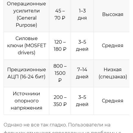
Операционные
усилители
45 –
1–3
Высокая
(General
70 ₽
дня
Purpose)
Силовые
120 –
3–5
ключи (MOSFET
Средняя
180 ₽
дней
drivers)
800 –
Прецизионные
7–14
Низкая
1500
АЦП (16-24 бит)
дней
(спецзаказ)
₽
Источники
200 –
3–5
опорного
Средняя
350 ₽
дней
напряжения
Однако не все так гладко. Пользователи на