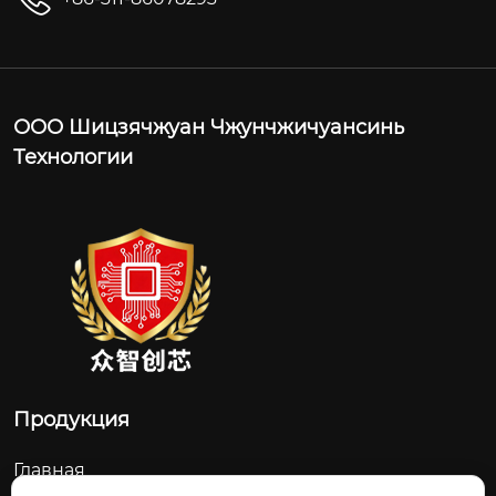
ООО Шицзячжуан Чжунчжичуансинь
Технологии
Продукция
Главная