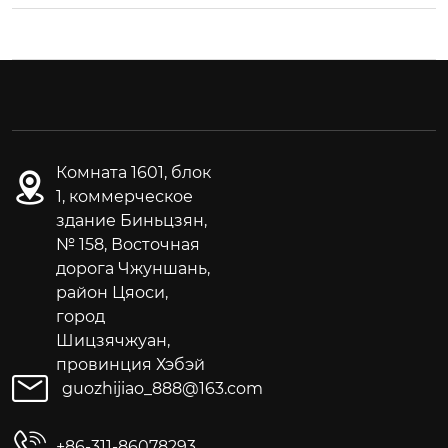
Комната 1601, блок
1, коммерческое
здание Биньцзян,
№ 158, Восточная
дорога Чжуншань,
район Цяоси,
город
Шицзячжуан,
провинция Хэбэй
guozhijiao_888@163.com
+86-311-86078293