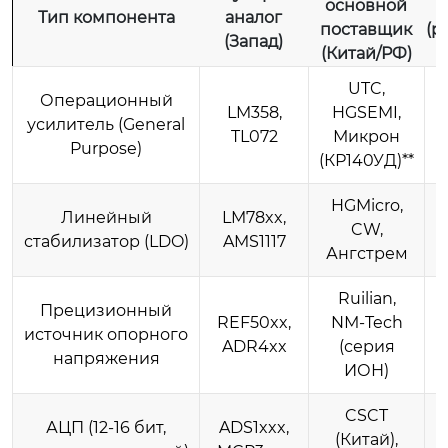
основной
Тип компонента
аналог
поставщик
(р
(Запад)
(Китай/РФ)
UTC,
Операционный
LM358,
HGSEMI,
1
усилитель (General
TL072
Микрон
Purpose)
(КР140УД)**
HGMicro,
Линейный
LM78xx,
CW,
стабилизатор (LDO)
AMS1117
Ангстрем
Ruilian,
Прецизионный
REF50xx,
NМ-Tech
источник опорного
ADR4xx
(серия
напряжения
ИОН)
CSCT
4
АЦП (12-16 бит,
ADS1xxx,
(Китай),