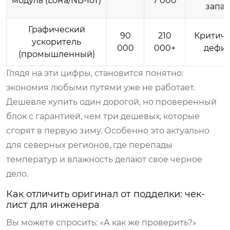
модуль (LoRa/NB-IoT)
7 000
запас
Графический
90
210
Критич
ускоритель
000
000+
дефи
(промышленный)
Глядя на эти цифры, становится понятно:
экономия любыми путями уже не работает.
Дешевле купить один дорогой, но проверенный
блок с гарантией, чем три дешевых, которые
сгорят в первую зиму. Особенно это актуально
для северных регионов, где перепады
температур и влажность делают свое черное
дело.
Как отличить оригинал от подделки: чек-
лист для инженера
Вы можете спросить: «А как же проверить?»