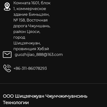
Комната 1601, блок
1, коммерческое
здание Биньцзян,
№ 158, Восточная
дорога Чжуншань,
район Цяоси,
город
Шицзячжуан,
провинция Хэбэй
guozhijiao_888@163.com
+86-311-86078293
ООО Шицзячжуан Чжунчжичуансинь
Технологии