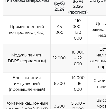
Тип блока микросхем
(руб.)
Статус н
(руб.)
2026
2024
(прогноз)
110
Дефиц
Промышленный
45
000 –
ожидани
контроллер (PLC)
000
130
неде
000
Есть
18 000
Модуль памяти
налич
12 000
– 22
DDR5 (серверный)
огранич
000
парт
Блок питания
14 000
Стабил
импульсный
8 500
– 16
нали
(промышленный)
000
Высо
Коммуникационный
5 500 –
3 200
уров