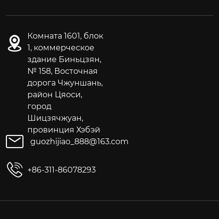
Комната 1601, блок
1, коммерческое
здание Биньцзян,
№ 158, Восточная
дорога Чжуншань,
район Цяоси,
город
Шицзячжуан,
провинция Хэбэй
guozhijiao_888@163.com
+86-311-86078293