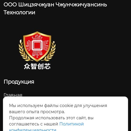
ООО Шицзячжуан Чжунчжичуансинь
Технологии
Продукция
Главная
О Нас
Мы используем файлы cookie для улучшения
вашего опыта просмотра.
Контакты
Продолжая использовать этот сайт, вы
соглашаетесь с нашей
Политикой
Новости и обновления
конфиденциальности.