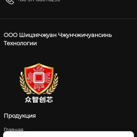
ООО Шицзячжуан Чжунчжичуансинь
Технологии
Продукция
Главная