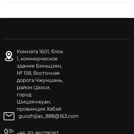
Комната 1601, блок
1, коммерческое
здание Биньцзян,
№ 158, Восточная
дорога Чжуншань,
район Цяоси,
город
Шицзячжуан,
провинция Хэбэй
guozhijiao_888@163.com
+86-311-86078293