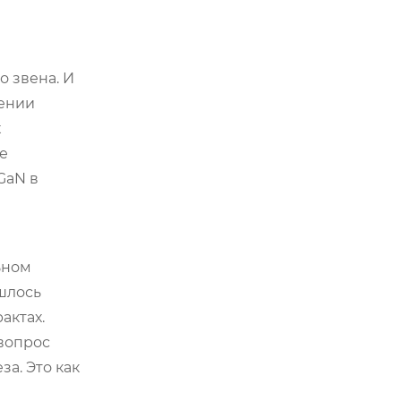
о звена. И
мении
х
е
GaN в
ьном
ишлось
актах.
 вопрос
а. Это как