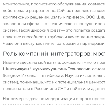
мониторинга, прогнозного обслуживания, совмест
действовали разрозненно. Сейчас появляются ком
комплексных решений. Взять, к примеру,
ООО Шицз
заявленная сфера — от технического консультиро
систем. Такой широкий охват — это попытка создать
практике способность глубоко и качественно закр
Чаще они выступают интеграторами и партнёрами, 
Роль компаний-интеграторов: мо
Именно здесь, на мой взгляд, рождается много п
Шицзячжуан Чжунчжичуансинь Технологии
, основ
Sungrow. Их сила — в гибкости. Изучая их деятель
систем), понимаешь, что их потенциальная ценно
пользователя в России или СНГ и найти или адапти
Например, задача по модернизации старого пресс