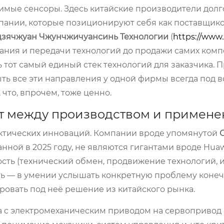
имые сенсоры. Здесь китайские производители долг
пании, которые позиционируют себя как поставщик
ячжуан Чжунчжичуансинь Технологии
(
https://www.
вания и передачи технологий до продажи самих комп
 тот самый единый стек технологий для заказчика. П
ыть все эти направления у одной фирмы всегда под 
что, впрочем, тоже ценно.
ст между производством и примен
рактических инноваций. Компании вроде упомянутой
анной в 2025 году, не являются гигантами вроде Hua
ность (технический обмен, продвижение технологий,
сть — в умении услышать конкретную проблему коне
ровать под неё решение из китайского рынка.
а с электромеханическим приводом на сервопривод 