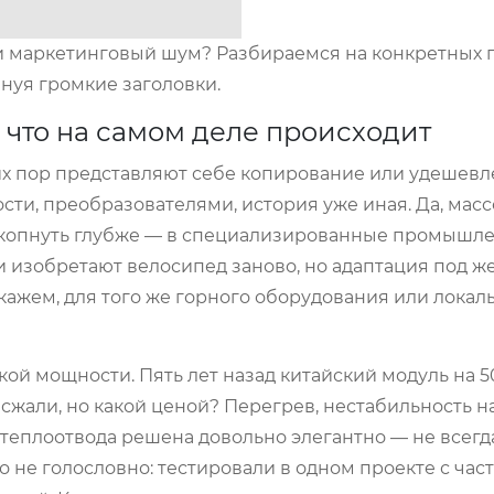
 маркетинговый шум? Разбираемся на конкретных п
нуя громкие заголовки.
 что на самом деле происходит
сих пор представляют себе копирование или удешевл
ности, преобразователями, история уже иная. Да, мас
 копнуть глубже — в специализированные промышл
и изобретают велосипед заново, но адаптация под ж
ажем, для того же горного оборудования или локал
ой мощности. Пять лет назад китайский модуль на 5
сжали, но какой ценой? Перегрев, нестабильность н
 теплоотвода решена довольно элегантно — не всегд
то не голословно: тестировали в одном проекте с ча