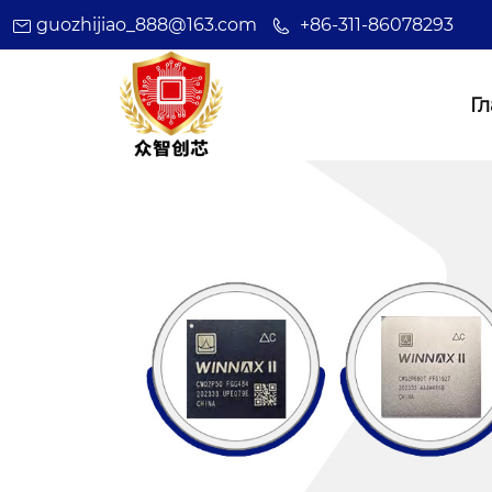
guozhijiao_888@163.com
+86-311-86078293
Г