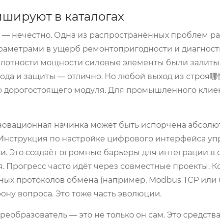
фишируют в каталогах
, — нечестно. Одна из распространённых проблем р
раметрами в ущерб ремонтопригодности и диагност
 плотности мощности силовые элементы были залиты
ода и защиты — отлично. Но любой выход из строя哪
о дорогостоящего модуля. Для промышленного клиен
новационная начинка может быть испорчена абсолю
Инструкция по настройке цифрового интерфейса уп
. Это создаёт огромные барьеры для интеграции в
. Прогресс часто идёт через совместные проекты. Ко
тных протоколов обмена (например, Modbus TCP или 
ону вопроса. Это тоже часть эволюции.
образователь — это не только он сам. Это средств