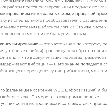
 понимание механики, систем управления и, что кри
кл работы пресса. Универсальный продукт с полки н
оектированием интегральных схем
, и
продажей про
язку из специального преобразователя с расширен
панели с готовым шаблоном логики. Это уже систе
 отдельности может и не быть уникальным.
 консультированию
— это часто канал, по которому р
ая учтённые ошибки) транслируются обратно прои
ни видят, что в документации не хватает разделов 
 выдерживают вибрации — и это знание попадает в 
работающего через цепочку дистрибьюторов, может и
ого (дальнейшее освоение WBG, цифровизация), я б
 в киберсмысле. По мере того как промышленные
, уязвимости в их прошивках и сетевых стеках превр