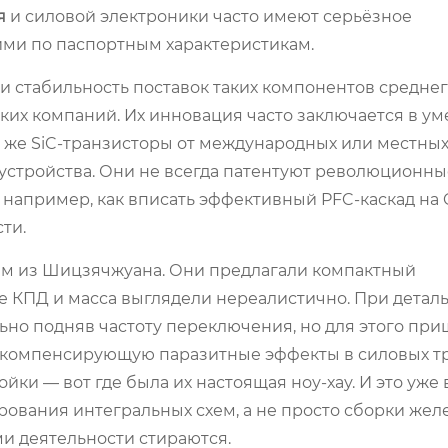
я
и силовой электроники часто имеют серьёзное
ми по паспортным характеристикам.
 и стабильность поставок таких компонентов среднег
бких компаний. Их инновация часто заключается в у
 же SiC-транзисторы от международных или местны
 устройства. Они не всегда патентуют революционны
 например, как вписать эффективный PFC-каскад на 
ти.
ем из Шицзячжуана. Они предлагали компактный
е КПД и масса выглядели нереалистично. При детал
ально подняв частоту переключения, но для этого пр
 компенсирующую паразитные эффекты в силовых тр
ки — вот где была их настоящая ноу-хау. И это уже
ования интегральных схем, а не просто сборки желез
ми деятельности стираются.