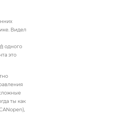
анних
ике. Видел
怕 одного
та это
тно
равления
 сложные
гда ты как
CANopen),
а