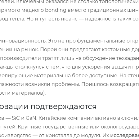
елей. Ключевым оказался не столько топологически
прямого медного bonding вместо традиционных шин
од тепла. Но и тут есть нюанс — надёжность таких 
 инновационность. Это не про фундаментальные откр
ний на рынок. Порой они предлагают кастомные до
производители тратят лишь на обсуждение техзадан
ажды столкнулся с тем, что для ускорения выдачи п
олирующие материалы на более доступные. На стен
влажности возникли проблемы. Пришлось возвращать
сти материалов).
нновации подтверждаются
 — SiC и GaN. Китайские компании активно включил
е путей. Крупные государственные или окологосудар
роизводство — от кристалла до модуля. Их
исследова