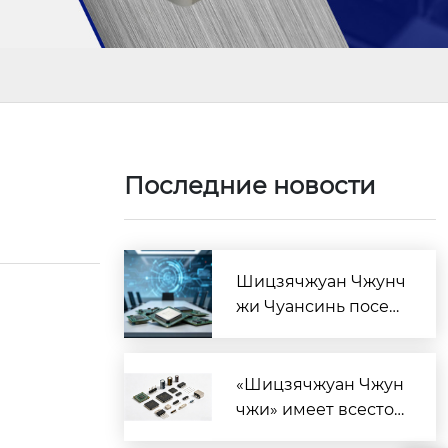
Последние новости
Шицзячжуан Чжунч
жи Чуансинь посет
ил Россию для техн
ического обмена в
сфере производств
«Шицзячжуан Чжун
а микросхем
чжи» имеет всестор
оннее присутствие