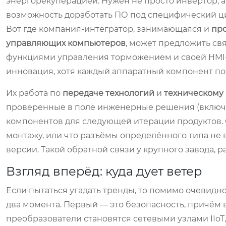
энергорекуперацией. Нужен не просто инвертор, а
возможность доработать ПО под специфический ци
Вот где компания-интегратор, занимающаяся и
пр
управляющих компьютеров
, может предложить св
функциями управления торможением и своей HMI-
инновация, хотя каждый аппаратный компонент по
Их работа по
передаче технологий
и
техническому
проверенные в поле инженерные решения (включ
компонентов для следующей итерации продуктов. О
монтажу, или что разъёмы определённого типа не
версии. Такой обратной связи у крупного завода, 
Взгляд вперёд: куда дует ветер
Если пытаться угадать тренды, то помимо очевидн
два момента. Первый — это безопасность, причём
преобразователи становятся сетевыми узлами IIoT