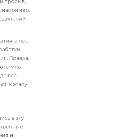
й прорыв,
, например,
соединений
ытия, а про
работки
ия. Правда,
рототипа
де всё
ся к этапу
ись в эту
ственные
ния и