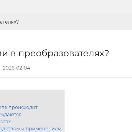
ателях?
ии в преобразователях?
2026-02-04
еле происходит
рждаются
логах
водством и применением