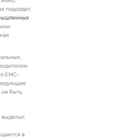
тично,
е подойдёт.
мышленных
ными
мная
еальные,
зводителям
по EMC-
следующие
 не быть.
ы выделил
ащаются в