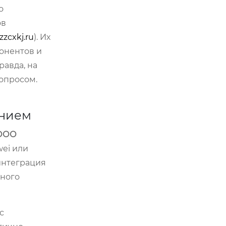
о
ов
zzcxkj.ru
). Их
онентов и
равда, на
вопросом.
ением
ООО
wei или
 интеграция
чного
с