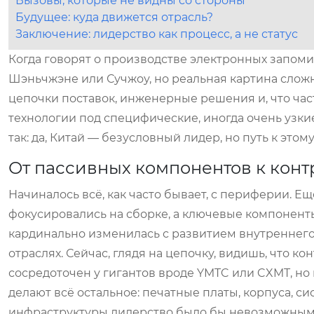
Вызовы, которые не видны со стороны
Будущее: куда движется отрасль?
Заключение: лидерство как процесс, а не статус
Когда говорят о производстве электронных запоми
Шэньчжэне или Сучжоу, но реальная картина сложн
цепочки поставок, инженерные решения и, что час
технологии под специфические, иногда очень узкие
так: да, Китай — безусловный лидер, но путь к эт
От пассивных компонентов к кон
Начиналось всё, как часто бывает, с периферии. Е
фокусировались на сборке, а ключевые компонент
кардинально изменилась с развитием внутреннег
отраслях. Сейчас, глядя на цепочку, видишь, что к
сосредоточен у гигантов вроде YMTC или CXMT, но
делают всё остальное: печатные платы, корпуса, с
инфраструктуры лидерство было бы невозможным