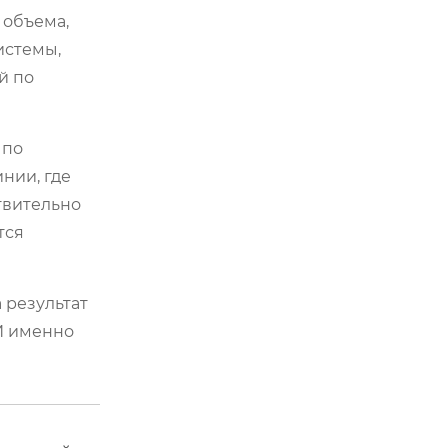
 объема,
истемы,
й по
 по
нии, где
твительно
тся
а результат
 И именно