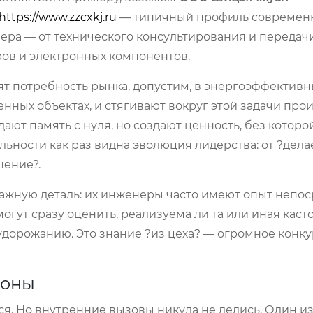
https://www.zzcxkj.ru
— типичный профиль современ
фера — от технического консультирования и передач
ов и электронных компонентов.
ят потребность рынка, допустим, в энергоэффективн
енных объектах, и стягивают вокруг этой задачи про
ают память с нуля, но создают ценность, без которо
ельности как раз видна эволюция лидерства: от ?дела
шение?.
ажную деталь: их инженеры часто имеют опыт непо
могут сразу оценить, реализуема ли та или иная кас
 удорожанию. Это знание ?из цеха? — огромное конк
роны
ся. Но внутренние вызовы никуда не делись. Один и