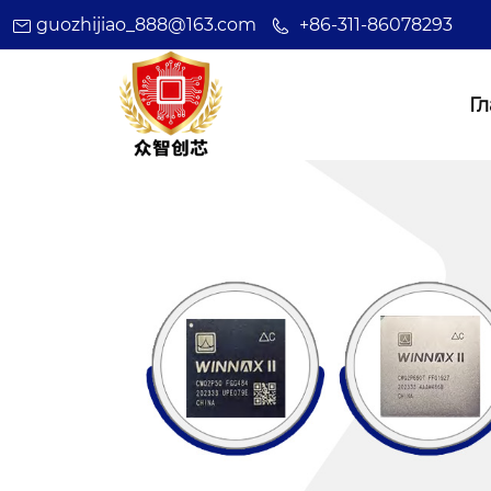
guozhijiao_888@163.com
+86-311-86078293
Г