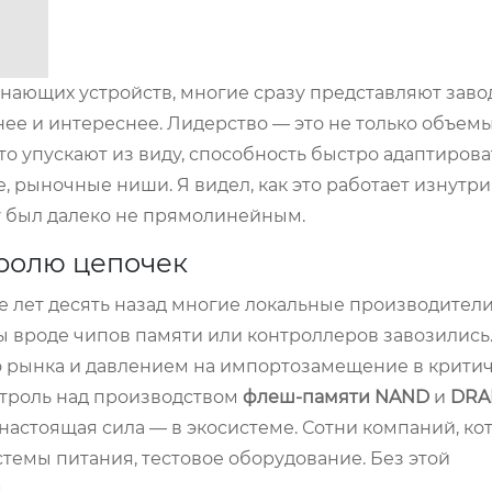
нающих устройств, многие сразу представляют заво
ее и интереснее. Лидерство — это не только объемы
то упускают из виду, способность быстро адаптирова
, рыночные ниши. Я видел, как это работает изнутри,
ому был далеко не прямолинейным.
тролю цепочек
ще лет десять назад многие локальные производители
ы вроде чипов памяти или контроллеров завозились
о рынка и давлением на импортозамещение в крити
онтроль над производством
флеш-памяти NAND
и
DR
 настоящая сила — в экосистеме. Сотни компаний, ко
истемы питания, тестовое оборудование. Без этой
.