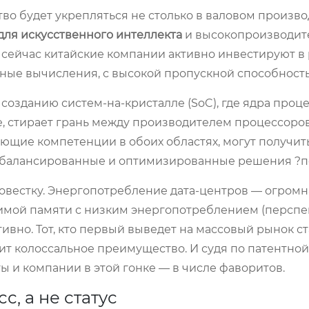
во будет укрепляться не столько в валовом произво
для искусственного интеллекта
и высокопроизводит
 сейчас китайские компании активно инвестируют в
ные вычисления, с высокой пропускной способност
созданию систем-на-кристалле (SoC), где ядра проце
е, стирает грань между производителем процессоро
ющие компетенции в обоих областях, могут получит
сбалансированные и оптимизированные решения ?п
повестку. Энергопотребление дата-центров — огромн
симой памяти с низким энергопотреблением (персп
вно. Тот, кто первый выведет на массовый рынок с
т колоссальное преимущество. И судя по патентной
ы и компании в этой гонке — в числе фаворитов.
, а не статус