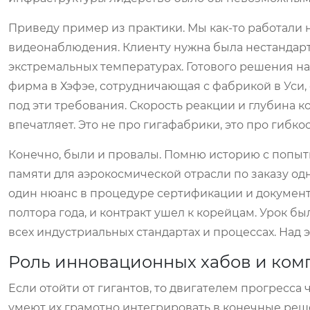
Приведу пример из практики. Мы как-то работали
видеонаблюдения. Клиенту нужна была нестандарт
экстремальных температурах. Готового решения на
фирма в Хэфэе, сотрудничающая с фабрикой в Уси,
под эти требования. Скорость реакции и глубина 
впечатляет. Это не про гигафабрики, это про гибкос
Конечно, были и провалы. Помню историю с попыт
памяти для аэрокосмической отрасли по заказу одн
один нюанс в процедуре сертификации и документац
полтора года, и контракт ушел к корейцам. Урок б
всех индустриальных стандартах и процессах. Над 
Роль инновационных хабов и ком
Если отойти от гигантов, то двигателем прогресса
умеют их грамотно интегрировать в конечные реше