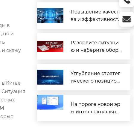
на рынке высокока
чественных электр
Повышение качест
онных компоненто
ва и эффективности
ды в
в.
повседневной деят
, но и
ельности — демонс
трация ключевых п
ть
Разорвите ситуаци
реимуществ
ю и наберите оборо
 и скажу
ты. Миллионный ст
арт
Углубление стратег
ического позицион
 в Китае
ирования в сферах
. Ситуация
полупроводников и
ческих
ИИ: высвобождени
На пороге новой эр
AM
е инновационного
ы интеллектуальны
торые
потенциала
х операционных си
стем