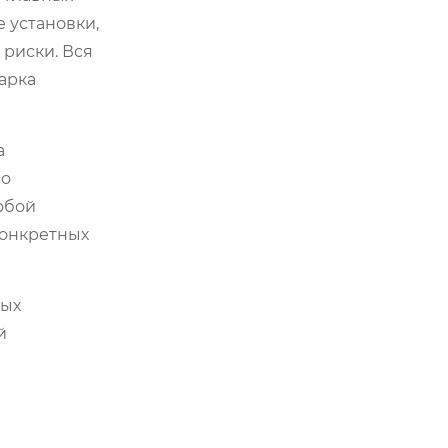
 установки,
риски. Вся
арка
а
но
собой
конкретных
рых
й