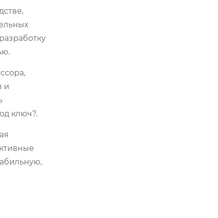
дстве,
ельных
 разработку
ью.
ссора,
в и
ь
од ключ?.
ая
ективные
табильную,