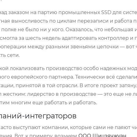
 над заказом на партию промышленных SSD для сист
ная выносливость по циклам перезаписи и работа 
 полке не было ни у кого. Оказалось, что небольшая
 смогла за шесть недель адаптировать контроллер и
кооперации между разными звеньями цепочки — вот 
ть сети.
кой локализовать производство особо надежных мо
ого европейского партнера. Технически всё сделали,
ии, принятой в той отрасли. В итоге проект затяну
ыл жестким: лидерство в производстве — это еще не 
этим многим еще работать и работать.
паний-интеграторов
 часто выступают компании, которые сами не паяют ч
ния. Вот, к примеру, возьмем
ООО Шицзячжуан