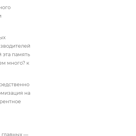
ного
и
ых
изводителей
й эта память
ем много? к
средственно
томизация на
урентное
з главных —