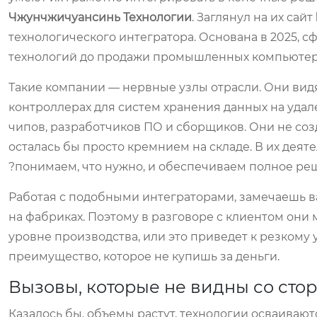
Чжунчжичуансинь Технологии
. Заглянул на их сайт
технологического интегратора. Основана в 2025, с
технологий до продажи промышленных компьютер
Такие компании — нервные узлы отрасли. Они вид
контроллерах для систем хранения данных на удал
чипов, разработчиков ПО и сборщиков. Они не созд
осталась бы просто кремнием на складе. В их деят
?понимаем, что нужно, и обеспечиваем полное ре
Работая с подобными интеграторами, замечаешь в
на фабриках. Поэтому в разговоре с клиентом они 
уровне производства, или это приведет к резкому
преимущество, которое не купишь за деньги.
Вызовы, которые не видны со сто
Казалось бы, объемы растут, технологии осваивают