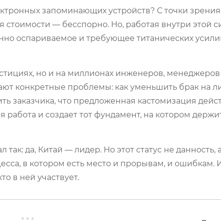
ектронных запоминающих устройств? С точки зрения
стоимости — бесспорно. Но, работая внутри этой с
янно оспариваемое и требующее титанических усили
стициях, но и на миллионах инженеров, менеджеров
ют конкретные проблемы: как уменьшить брак на ли
дить заказчика, что предложенная кастомизация дейс
 работа и создает тот фундамент, на котором держи
 так: да, Китай — лидер. Но этот статус не данность, 
есса, в котором есть место и прорывам, и ошибкам.
то в ней участвует.