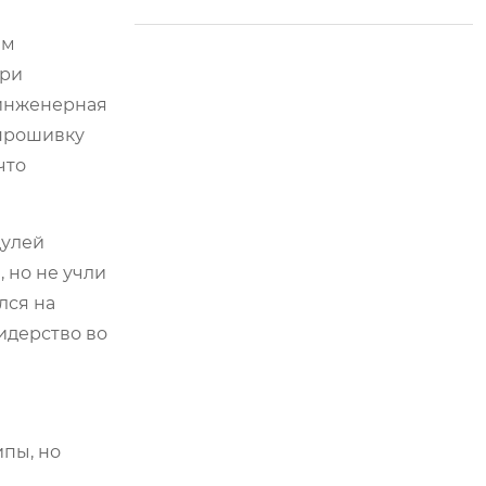
ем
при
 инженерная
 прошивку
что
дулей
 но не учли
лся на
лидерство во
ипы, но