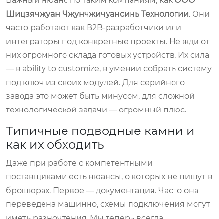
Важный нюанс по таким компаниям, как
ООО
Шицзячжуан Чжунчжичуансинь Технологии
. Они
часто работают как B2B-разработчики или
интеграторы под конкретные проекты. Не жди от
них огромного склада готовых устройств. Их сила
— в ability to customize, в умении собрать систему
под ключ из своих модулей. Для серийного
завода это может быть минусом, для сложной
технологической задачи — огромный плюс.
Типичные подводные камни и
как их обходить
Даже при работе с компетентными
поставщиками есть нюансы, о которых не пишут в
брошюрах. Первое — документация. Часто она
переведена машинно, схемы подключения могут
иметь разночтения. Мы теперь всегда