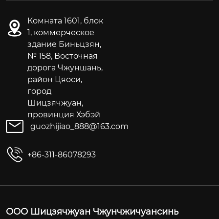
Комната 1601, блок
1, коммерческое
здание Биньцзян,
№ 158, Восточная
дорога Чжуншань,
район Цяоси,
город
Шицзячжуан,
провинция Хэбэй
guozhijiao_888@163.com
+86-311-86078293
ООО Шицзячжуан Чжунчжичуансинь