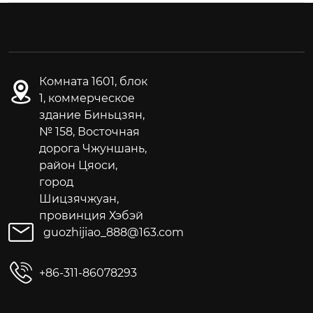
Комната 1601, блок
1, коммерческое
здание Биньцзян,
№ 158, Восточная
дорога Чжуншань,
район Цяоси,
город
Шицзячжуан,
провинция Хэбэй
guozhijiao_888@163.com
+86-311-86078293