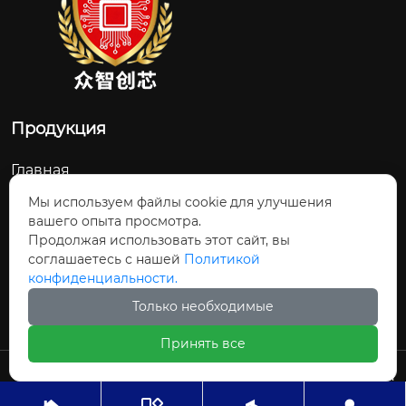
Продукция
Главная
О Нас
Мы используем файлы cookie для улучшения
вашего опыта просмотра.
Контакты
Продолжая использовать этот сайт, вы
соглашаетесь с нашей
Политикой
Новости и обновления
конфиденциальности.
Продукция
Только необходимые
Принять все
Авторское право©ООО Шицзячжуан
Чжунчжичуансинь Технологии