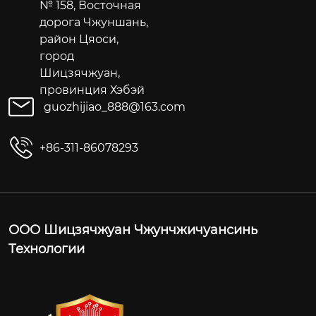
№ 158, Восточная
дорога Чжуншань,
район Цяоси,
город
Шицзячжуан,
провинция Хэбэй
guozhijiao_888@163.com
+86-311-86078293
ООО Шицзячжуан Чжунчжичуансинь
Технологии