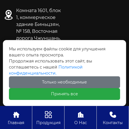
Комната 1601, блок
1, коммерческое
здание Биньцзян,
№ 158, Восточная
дорога Чжуншань,
район Цяоси,
Мы используем файлы cookie для улучшения
город
вашего опыта просмотра.
Шицзячжуан,
Продолжая использовать этот сайт, вы
провинция Хэбэй
соглашаетесь с нашей
Политикой
guozhijiao_888@163.com
конфиденциальности.
Только необходимые
+86-311-86078293
Принять все




ООО Шицзячжуан Чжунчжичуансинь
Главная
Продукция
О Нас
Контакты