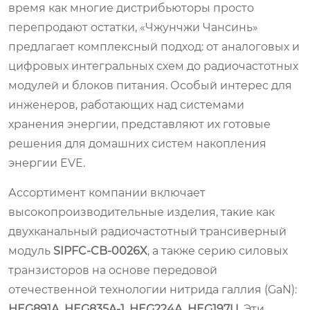
время как многие дистрибьюторы просто
перепродают остатки, «Чжунчжи Чансинь»
предлагает комплексный подход: от аналоговых и
цифровых интегральных схем до радиочастотных
модулей и блоков питания. Особый интерес для
инженеров, работающих над системами
хранения энергии, представляют их готовые
решения для домашних систем накопления
энергии EVE.
Ассортимент компании включает
высокопроизводительные изделия, такие как
двухканальный радиочастотный трансиверный
модуль
SIPFC‑CB‑0026X
, а также серию силовых
транзисторов на основе передовой
отечественной технологии нитрида галлия (GaN):
HEG891A, HEG835A‑1, HEG224A, HEG197U
. Эти