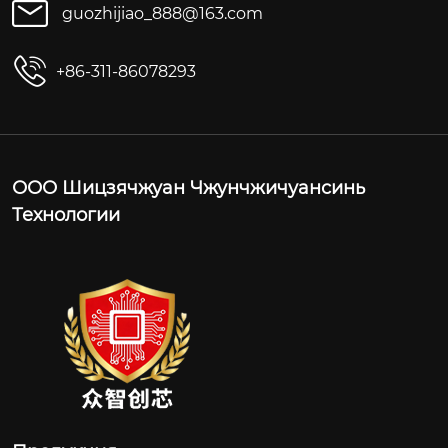
guozhijiao_888@163.com
+86-311-86078293
ООО Шицзячжуан Чжунчжичуансинь
Технологии