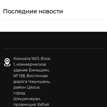
Последние новости
Комната 1601, блок
1, коммерческое
здание Биньцзян,
№ 158, Восточная
дорога Чжуншань,
район Цяоси,
город
Шицзячжуан,
провинция Хэбэй