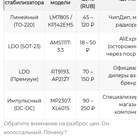
стабилизатора
модели
(RUB)
Линейный
LM7805 /
45 –
ЧипДип, ме
(TO-220)
КР142ЕН5
120 ₽
радиоры
AliExpre
AMS1117-
18 – 50
LDO (SOT-23)
(осторожно!
3.3
₽
через посре
Официал
LDO
RT9193,
70 –
дилеры ази
(Премиум)
AP2127
150 ₽
бренд
Специализир
Импульсный
MP2307,
90 –
магази
(DC-DC)
XL4015
250 ₽
компоне
Обратите внимание на разброс цен. Он
колоссальный. Почему?