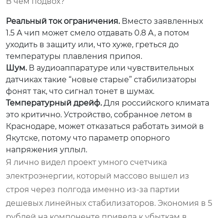
В чем подвох?
Реальный ток ограничения.
Вместо заявленных
1.5 А чип может смело отдавать 0.8 А, а потом
уходить в защиту или, что хуже, греться до
температуры плавления припоя.
Шум.
В аудиоаппаратуре или чувствительных
датчиках такие “новые старые” стабилизаторы
фонят так, что сигнал тонет в шумах.
Температурный дрейф.
Для российского климата
это критично. Устройство, собранное летом в
Краснодаре, может отказаться работать зимой в
Якутске, потому что параметр опорного
напряжения уплыл.
Я лично видел проект умного счетчика
электроэнергии, который массово вышел из
строя через полгода именно из-за партии
дешевых линейных стабилизаторов. Экономия в 5
рублей на компоненте привела к убыткам в