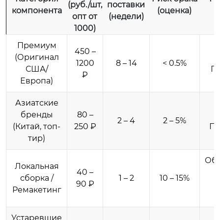
(руб./шт,
поставки
компонента
(оценка)
опт от
(недели)
1000)
Премиум
450 –
(Оригинал
1200
8 – 14
< 0.5%
США/
П
₽
Европа)
Азиатские
бренды
80 –
2 – 4
2 – 5%
(Китай, топ-
250 ₽
П
тир)
Обр
Локальная
40 –
сборка /
1 – 2
10 – 15%
90 ₽
Н
Ремакетинг
Устаревшие