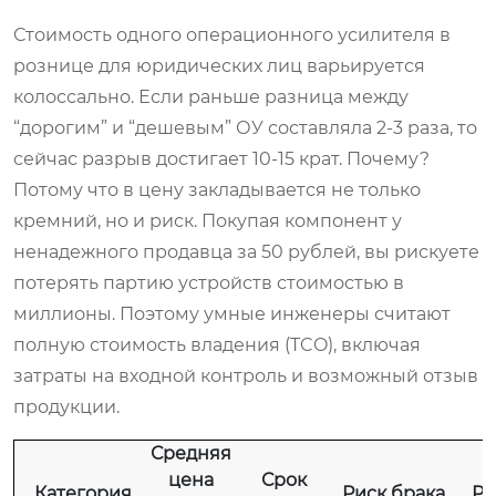
Стоимость одного операционного усилителя в
рознице для юридических лиц варьируется
колоссально. Если раньше разница между
“дорогим” и “дешевым” ОУ составляла 2-3 раза, то
сейчас разрыв достигает 10-15 крат. Почему?
Потому что в цену закладывается не только
кремний, но и риск. Покупая компонент у
ненадежного продавца за 50 рублей, вы рискуете
потерять партию устройств стоимостью в
миллионы. Поэтому умные инженеры считают
полную стоимость владения (TCO), включая
затраты на входной контроль и возможный отзыв
продукции.
Средняя
цена
Срок
Категория
Риск брака
Ре