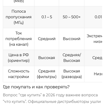
(мкВ)
Полоса
пропускания
0.1 – 5
50 – 500+
0.01 –
(МГц)
Ток
Экстрем
потребления
Средний
Высокий
низк
(на канал)
Цена в РФ
Средняя/
Высокая
Средн
(ориентир)
Высокая
Сложность
Средняя
Высокая
Низк
настройки
(фильтры)
(разводка)
Где покупать и как проверять?
Вопрос “где купить” в 2026 году важнее вопроса
“что купить”. Официальные дистрибьюторы ушли