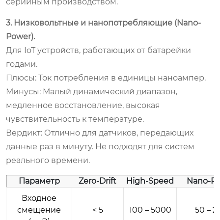
серийным производством.
3. Низковольтные и нанопотребляющие (Nano-
Power).
Для IoT устройств, работающих от батарейки
годами.
Плюсы:
Ток потребления в единицы наноампер.
Минусы:
Малый динамический диапазон,
медленное восстановление, высокая
чувствительность к температуре.
Вердикт:
Отлично для датчиков, передающих
данные раз в минуту. Не подходят для систем
реального времени.
Параметр
Zero-Drift
High-Speed
Nano-P
Входное
смещение
< 5
100 – 5000
50 – 2