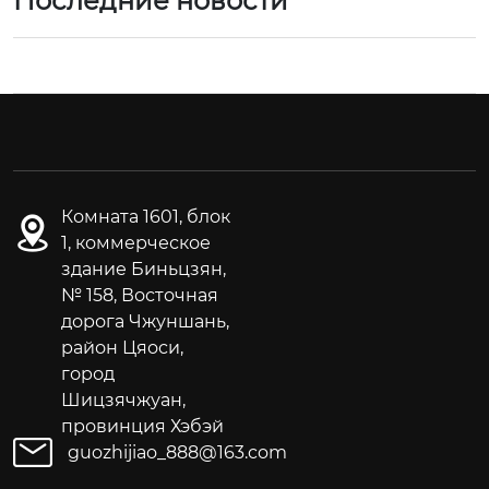
Последние новости
Комната 1601, блок
1, коммерческое
здание Биньцзян,
№ 158, Восточная
дорога Чжуншань,
район Цяоси,
город
Шицзячжуан,
провинция Хэбэй
guozhijiao_888@163.com