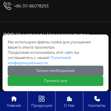
+86-311-86078293
ООО Шицзячжуан Чжунчжичуансинь
Технологии
Мы используем файлы cookie для улучшения
вашего опыта просмотра.
Продолжая использовать этот сайт, вы
соглашаетесь с нашей
Политикой
конфиденциальности.
Только необходимые
Принять все




Продукция
Главная
Продукция
О Нас
Контакты