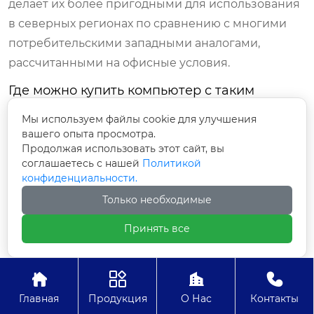
делает их более пригодными для использования
в северных регионах по сравнению с многими
потребительскими западными аналогами,
рассчитанными на офисные условия.
Где можно купить компьютер с таким
процессором?
Мы используем файлы cookie для улучшения
На данный момент основные поставки
вашего опыта просмотра.
осуществляются в рамках государственных
Продолжая использовать этот сайт, вы
соглашаетесь с нашей
Политикой
закупок и корпоративных контрактов. В
конфиденциальности.
розничной сети (DNS, М.Видео, онлайн-
Только необходимые
маркетплейсы) первые модели ожидаются в 2026
году. Рекомендуется следить за анонсами от
Принять все
крупных системных интеграторов, которые
первыми начнут сборку готовых решений.




Будет ли поддержка игровой периферии и
Главная
Продукция
О Нас
Контакты
видеокарт?