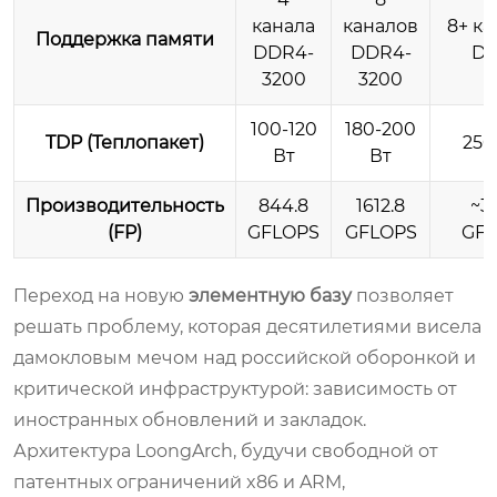
канала
каналов
8+ ка
Поддержка памяти
DDR4-
DDR4-
DD
3200
3200
100-120
180-200
TDP (Теплопакет)
250
Вт
Вт
Производительность
844.8
1612.8
~3
(FP)
GFLOPS
GFLOPS
GFL
Переход на новую
элементную базу
позволяет
решать проблему, которая десятилетиями висела
дамокловым мечом над российской оборонкой и
критической инфраструктурой: зависимость от
иностранных обновлений и закладок.
Архитектура LoongArch, будучи свободной от
патентных ограничений x86 и ARM,