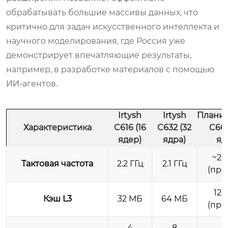
обрабатывать большие массивы данных, что
критично для задач искусственного интеллекта и
научного моделирования, где Россия уже
демонстрирует впечатляющие результаты,
например, в разработке материалов с помощью
ИИ-агентов.
Irtysh
Irtysh
Плани
Характеристика
C616 (16
C632 (32
C664
ядер)
ядра)
яд
~2.0
Тактовая частота
2.2 ГГц
2.1 ГГц
(про
128
Кэш L3
32 МБ
64 МБ
(про
4
8