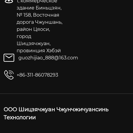
1, коммерческое
здание Биньцзян,
№ 158, Восточная
дорога Чжуншань,
район Цяоси,
город
Шицзячжуан,
провинция Хэбэй
guozhijiao_888@163.com
+86-311-86078293
ООО Шицзячжуан Чжунчжичуансинь
Технологии