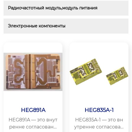
Радиочастотный модуль,модуль питания
Электронные компоненты
HEG891A
HEG835A-1
HEG891A — это внут
HEG835A-1 — это вн
ренне согласованн
утренне согласован